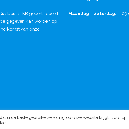
 Giesbers is IKB gecertificeerd
Maandag – Zaterdag:
09:
ntie gegeven kan worden op
n herkomst van onze
at u de beste gebruikerservaring op onze website krijgt. Door op
©Copyright 2020 by Kongfood. All Rights Reserved.
kies.