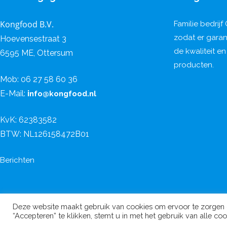
Kongfood B.V.
Familie bedrijf
zodat er gara
Hoevensestraat 3
de kwaliteit e
6595 ME, Ottersum
producten.
Mob: 06 27 58 60 36
E-Mail:
i
nfo@kongfood.nl
KvK: 62383582
BTW: NL126158472B01
Berichten
Deze website maakt gebruik van cookies om ervoor te zorgen d
“Accepteren” te klikken, stemt u in met het gebruik van alle coo