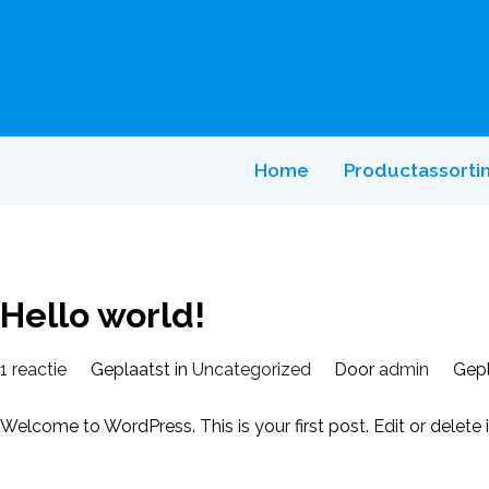
Naar
de
inhoud
springen
Home
Productassorti
Hello world!
op
1 reactie
Geplaatst in
Uncategorized
Door
admin
Gep
Hello
Welcome to WordPress. This is your first post. Edit or delete it
world!