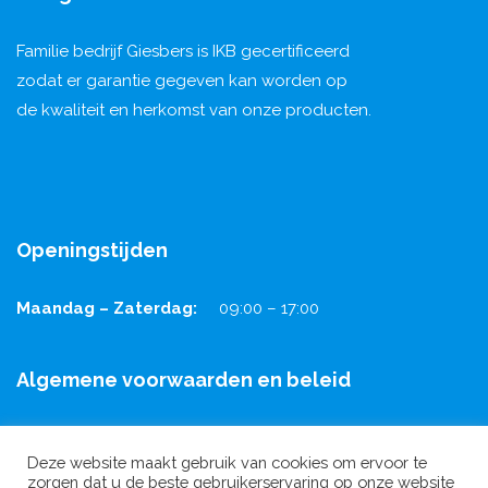
Familie bedrijf Giesbers is IKB gecertificeerd
zodat er garantie gegeven kan worden op
de kwaliteit en herkomst van onze producten.
Openingstijden
Maandag – Zaterdag:
09:00 – 17:00
Algemene voorwaarden en beleid
Algemene voorwaarden
Deze website maakt gebruik van cookies om ervoor te
Privacy policy
zorgen dat u de beste gebruikerservaring op onze website