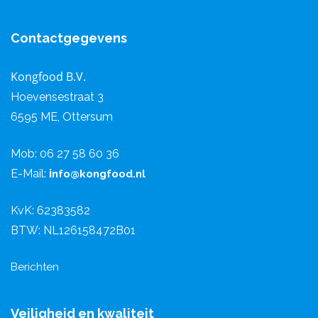
Contactgegevens
Kongfood B.V.
Hoevensestraat 3
6595 ME, Ottersum
Mob: 06 27 58 60 36
E-Mail:
i
nfo@kongfood.nl
KvK: 62383582
BTW: NL126158472B01
Berichten
Veiligheid en kwaliteit